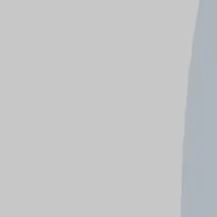
音楽制作に携わる人へ贈る情報メディア
「ONLIVE Studio blog」
クリエイターを探す
プロデューサー
シンガー
アレンジャー
作曲家
ミックスエンジニア
すべてのカテゴリー
クリエイターへ登録する
利用規約
プライバシーポリシー
運営会社について