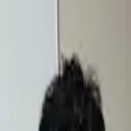
モバイルメニュー
サービス
クリエイターを探す
ONLIVE Studioについて
ログイン
アカウント登録
ログイン
拓馬
@
leadgaragejapan
(C) SOUND ON LIVE, Inc. with a whole lot of ♥