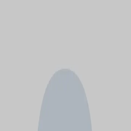
モバイルメニュー
サービス
クリエイターを探す
ONLIVE Studioについて
ログイン
アカウント登録
ログイン
コクブン コウコ
@
koko125
(C) SOUND ON LIVE, Inc. with a whole lot of ♥