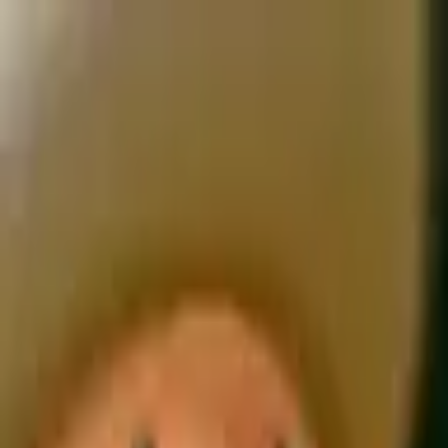
モバイルメニュー
サービス
クリエイターを探す
ONLIVE Studioについて
ログイン
アカウント登録
ログイン
コンペイトウケーキ
@
ke1j1kun2012
(C) SOUND ON LIVE, Inc. with a whole lot of ♥