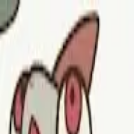
モバイルメニュー
サービス
クリエイターを探す
ONLIVE Studioについて
ログイン
アカウント登録
ログイン
かーにかに
@
kaninoe599
(C) SOUND ON LIVE, Inc. with a whole lot of ♥