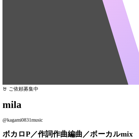
🤘 ご依頼募集中
mila
@
kagami0831music
ボカロP／作詞作曲編曲／ボーカルmix