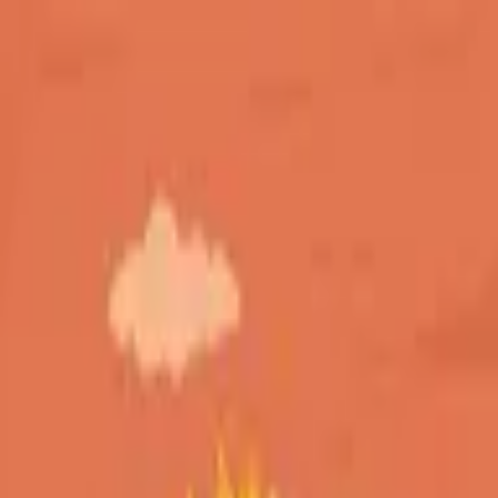
モバイルメニュー
サービス
クリエイターを探す
ONLIVE Studioについて
ログイン
アカウント登録
ログイン
中村二郎
@
junkoko292
(C) SOUND ON LIVE, Inc. with a whole lot of ♥