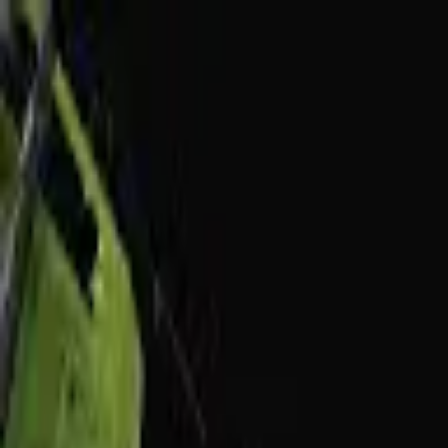
モバイルメニュー
サービス
クリエイターを探す
ONLIVE Studioについて
ログイン
アカウント登録
ログイン
ユーザーGoogle
@
james124597
(C) SOUND ON LIVE, Inc. with a whole lot of ♥