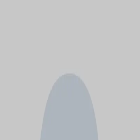
モバイルメニュー
サービス
クリエイターを探す
ONLIVE Studioについて
ログイン
アカウント登録
ログイン
いち
@
ichito0824
(C) SOUND ON LIVE, Inc. with a whole lot of ♥