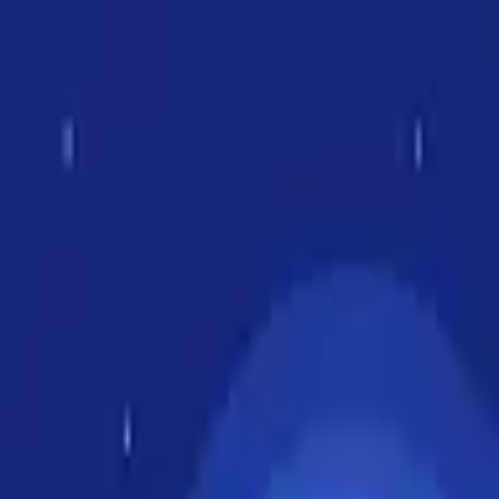
モバイルメニュー
サービス
クリエイターを探す
ONLIVE Studioについて
ログイン
アカウント登録
ログイン
225T013 yugo
@
i225t013
(C) SOUND ON LIVE, Inc. with a whole lot of ♥