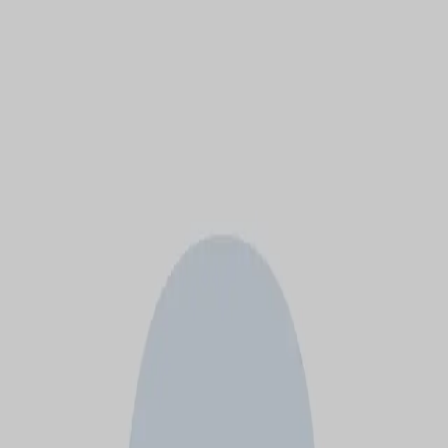
モバイルメニュー
サービス
クリエイターを探す
ONLIVE Studioについて
ログイン
アカウント登録
ログイン
小川彩夏
@
hersheys811
(C) SOUND ON LIVE, Inc. with a whole lot of ♥