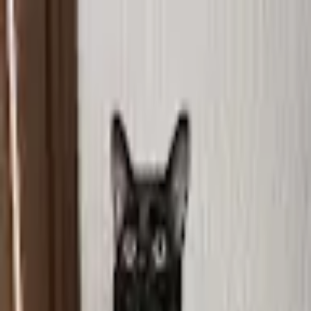
モバイルメニュー
サービス
クリエイターを探す
ONLIVE Studioについて
ログイン
アカウント登録
ログイン
J WORLD
@
heavymusicivan
(C) SOUND ON LIVE, Inc. with a whole lot of ♥