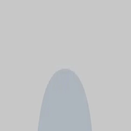
モバイルメニュー
サービス
クリエイターを探す
ONLIVE Studioについて
ログイン
アカウント登録
ログイン
かな
@
harukis1219
(C) SOUND ON LIVE, Inc. with a whole lot of ♥