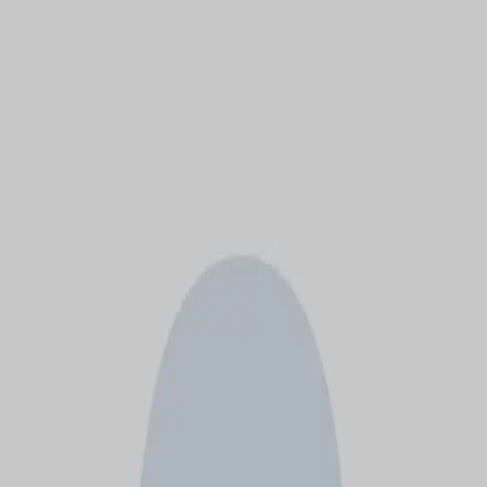
モバイルメニュー
サービス
クリエイターを探す
ONLIVE Studioについて
ログイン
アカウント登録
ログイン
古川 繁雄
@
frkw2806
(C) SOUND ON LIVE, Inc. with a whole lot of ♥