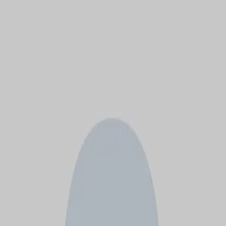
モバイルメニュー
サービス
クリエイターを探す
ONLIVE Studioについて
ログイン
アカウント登録
ログイン
Aji
@
f0023g
(C) SOUND ON LIVE, Inc. with a whole lot of ♥