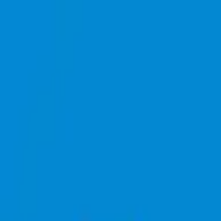
モバイルメニュー
サービス
クリエイターを探す
ONLIVE Studioについて
ログイン
アカウント登録
ログイン
Toshio Tamakawa
@
engineertama33
(C) SOUND ON LIVE, Inc. with a whole lot of ♥