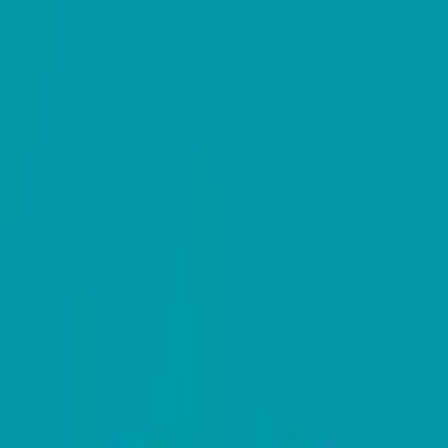
モバイルメニュー
サービス
クリエイターを探す
ONLIVE Studioについて
ログイン
アカウント登録
ログイン
Makoto Satou
@
czuoteng507
(C) SOUND ON LIVE, Inc. with a whole lot of ♥