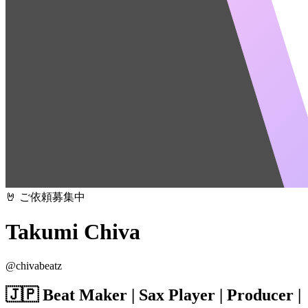
🤘 ご依頼募集中
Takumi Chiva
@
chivabeatz
🇯🇵 Beat Maker | Sax Player | Producer |