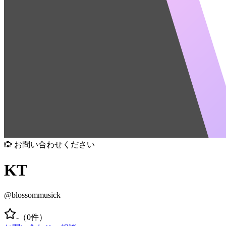
🙉 お問い合わせください
KT
@
blossommusick
-
（
0
件）