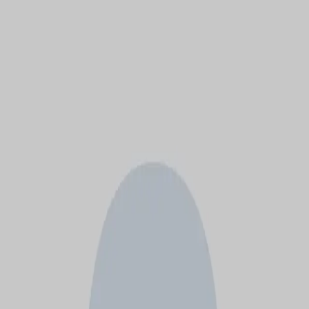
モバイルメニュー
サービス
クリエイターを探す
ONLIVE Studioについて
ログイン
アカウント登録
ログイン
安済和邦
@
anzai511944hifi
(C) SOUND ON LIVE, Inc. with a whole lot of ♥