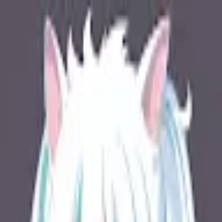
モバイルメニュー
サービス
クリエイターを探す
ONLIVE Studioについて
ログイン
アカウント登録
ログイン
内野優太郎
@
alpaprika39
(C) SOUND ON LIVE, Inc. with a whole lot of ♥