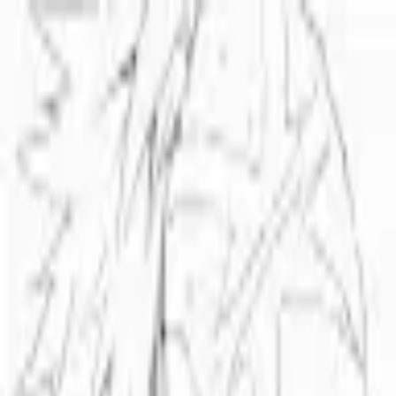
モバイルメニュー
サービス
クリエイターを探す
ONLIVE Studioについて
ログイン
アカウント登録
ログイン
hill crowford
@
abckwfg
(C) SOUND ON LIVE, Inc. with a whole lot of ♥