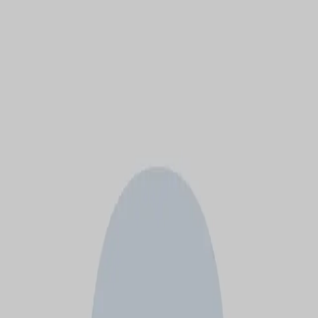
モバイルメニュー
サービス
クリエイターを探す
ONLIVE Studioについて
ログイン
アカウント登録
ログイン
中野朋希
@
Tomoki
(C) SOUND ON LIVE, Inc. with a whole lot of ♥