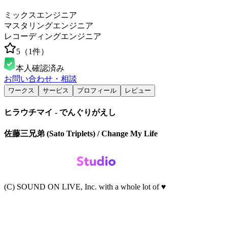
ミックスエンジニア
マスタリングエンジニア
レコーディングエンジニア
5
（
1
件）
本人確認済み
お問い合わせ・相談
ワークス
サービス
プロフィール
レビュー
ヒラウチマイ - でんぐりがえし
佐藤三兄弟 (Sato Triplets) / Change My Life
(C) SOUND ON LIVE, Inc. with a whole lot of ♥