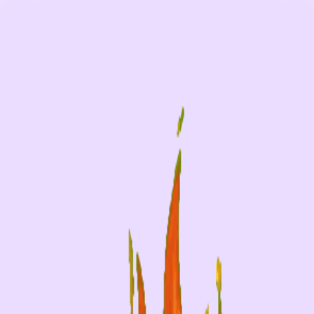
モバイルメニュー
サービス
クリエイターを探す
ONLIVE Studioについて
ログイン
アカウント登録
ログイン
ニャンディー
@
Qt311442
(C) SOUND ON LIVE, Inc. with a whole lot of ♥