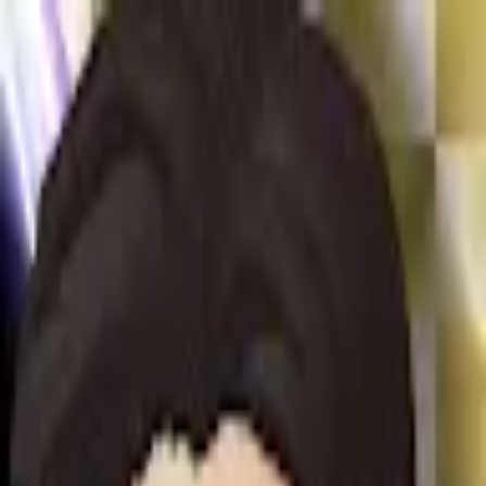
モバイルメニュー
サービス
クリエイターを探す
ONLIVE Studioについて
ログイン
アカウント登録
ログイン
KEIGO
@
KEIGO135
(C) SOUND ON LIVE, Inc. with a whole lot of ♥