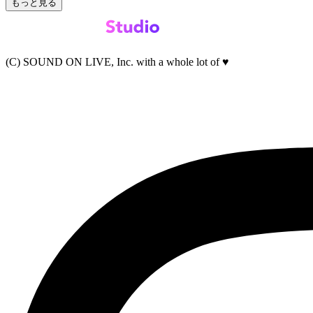
もっと見る
(C) SOUND ON LIVE, Inc. with a whole lot of ♥