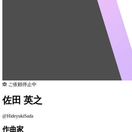
🙈 ご依頼停止中
佐田 英之
@
HideyukiSada
作曲家