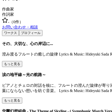
作曲家
作詞家
-
（
0
件）
お問い合わせ・相談
ワークス
プロフィール
その、大切な、心の岸辺に...
澄み渡るフルートの癒しの旋律 Lyrics & Music: Hideyuki Sada R
もっと見る
涙の地平線～光の航路～
ピアノとチェロの対話を核に、フルートの澄んだ旋律が寄り
葉にならない想いを紡ぐ音楽。 Lyrics & Music: Hideyuki Sada R
もっと見る
交響幻想組曲 - The Theme of Skyline - ( Symphonic March Versi