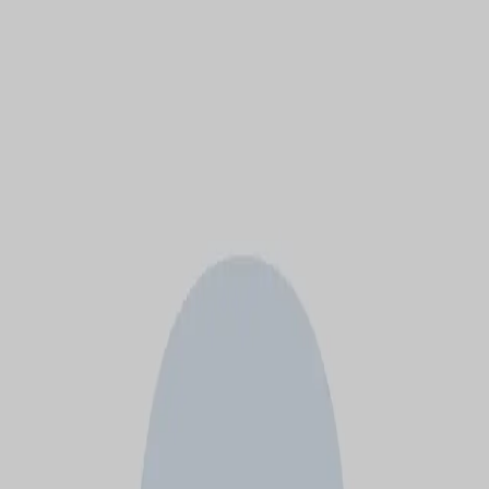
モバイルメニュー
サービス
クリエイターを探す
ONLIVE Studioについて
ログイン
アカウント登録
ログイン
22
@
22222
(C) SOUND ON LIVE, Inc. with a whole lot of ♥