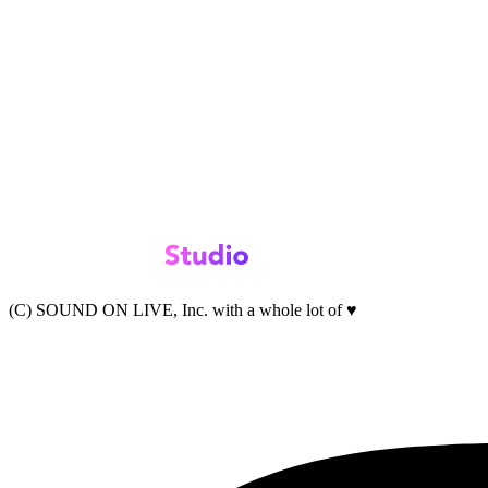
(C) SOUND ON LIVE, Inc. with a whole lot of ♥