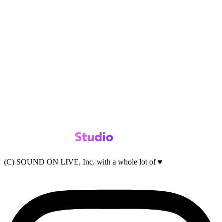
(C) SOUND ON LIVE, Inc. with a whole lot of ♥