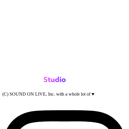
(C) SOUND ON LIVE, Inc. with a whole lot of ♥