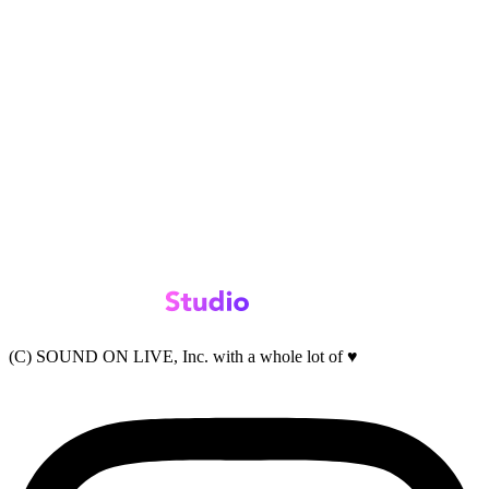
(C) SOUND ON LIVE, Inc. with a whole lot of ♥