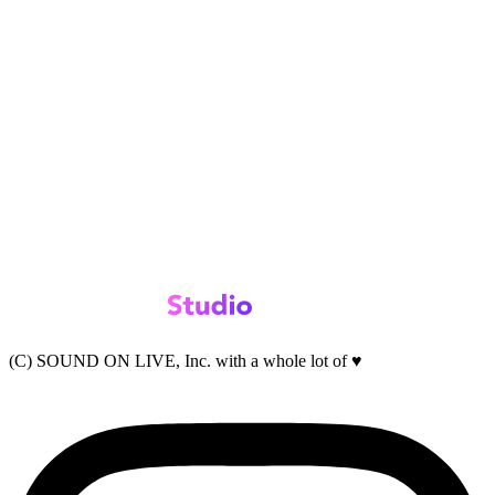
(C) SOUND ON LIVE, Inc. with a whole lot of ♥