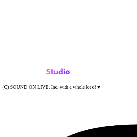
(C) SOUND ON LIVE, Inc. with a whole lot of ♥