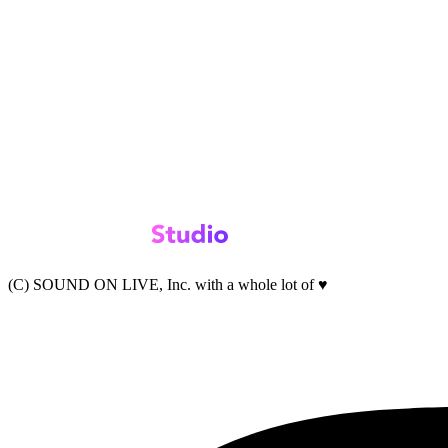
(C) SOUND ON LIVE, Inc. with a whole lot of ♥