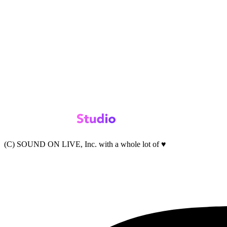
(C) SOUND ON LIVE, Inc. with a whole lot of ♥