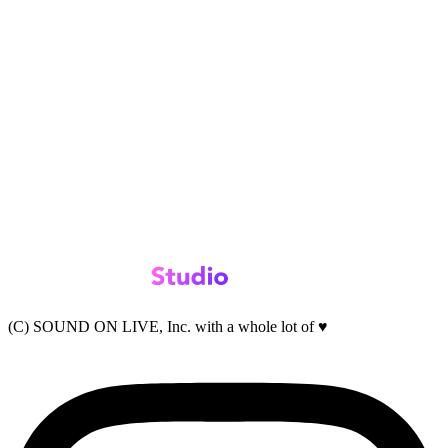
(C) SOUND ON LIVE, Inc. with a whole lot of ♥