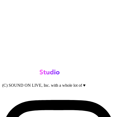
(C) SOUND ON LIVE, Inc. with a whole lot of ♥