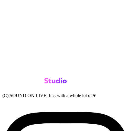
(C) SOUND ON LIVE, Inc. with a whole lot of ♥