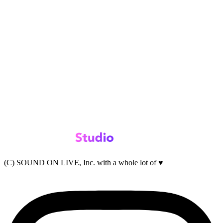
(C) SOUND ON LIVE, Inc. with a whole lot of ♥