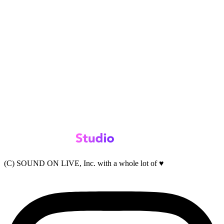
(C) SOUND ON LIVE, Inc. with a whole lot of ♥