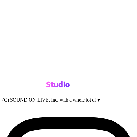
(C) SOUND ON LIVE, Inc. with a whole lot of ♥