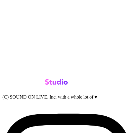
(C) SOUND ON LIVE, Inc. with a whole lot of ♥