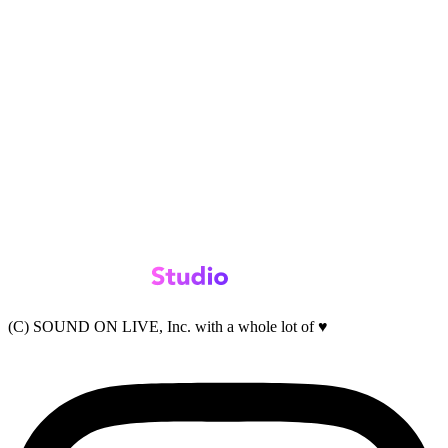
(C) SOUND ON LIVE, Inc. with a whole lot of ♥