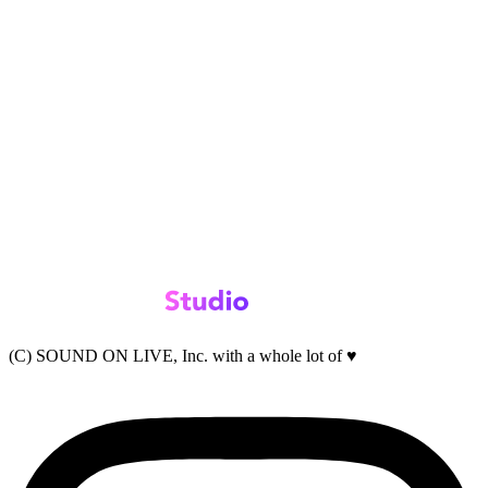
(C) SOUND ON LIVE, Inc. with a whole lot of ♥