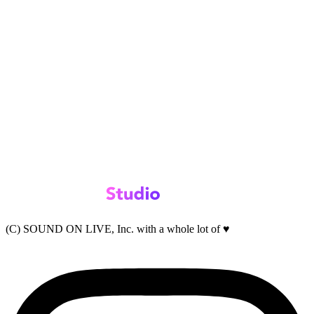
(C) SOUND ON LIVE, Inc. with a whole lot of ♥