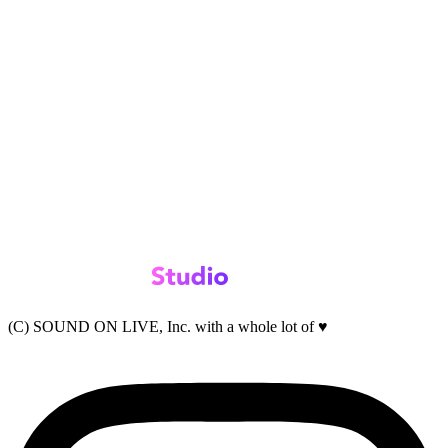
(C) SOUND ON LIVE, Inc. with a whole lot of ♥