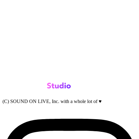
(C) SOUND ON LIVE, Inc. with a whole lot of ♥