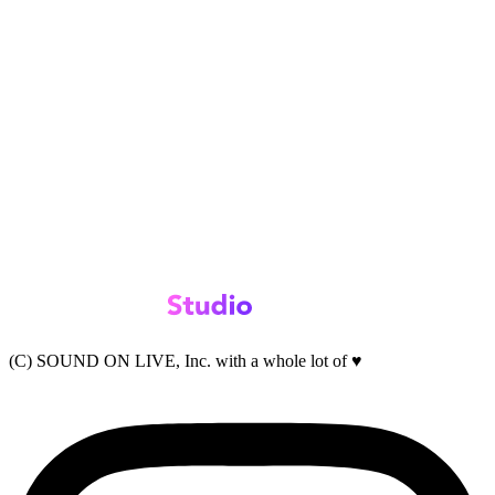
(C) SOUND ON LIVE, Inc. with a whole lot of ♥