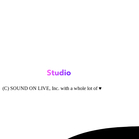
(C) SOUND ON LIVE, Inc. with a whole lot of ♥